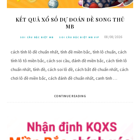
KẾT QUẢ XỔ SỐ DỰ ĐOÁN ĐỀ SONG THỦ
MB
08/08/2026
SOI CẦU ĐẶC BIỆT MB
SOI CẦU ĐẶC BIỆT MB VIP
cách tính lô đề chuẩn nhất, tính đề miền bắc, tính lô chuẩn, cách
tính lô tô miền bắc, cách soi cầu, đánh đề miền bắc, cách tính lô
chuẩn nhất, tính đề, cách soi lô đề, cách bắt đề chuẩn nhất, cách
chơi lô đề miền bắc, cách đánh đề chuẩn nhất, canh tinh …
CONTINUE READING