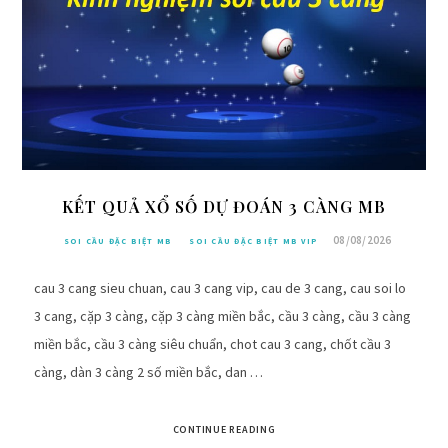
KẾT QUẢ XỔ SỐ DỰ ĐOÁN 3 CÀNG MB
08/08/2026
SOI CẦU ĐẶC BIỆT MB
SOI CẦU ĐẶC BIỆT MB VIP
cau 3 cang sieu chuan, cau 3 cang vip, cau de 3 cang, cau soi lo
3 cang, cặp 3 càng, cặp 3 càng miền bắc, cầu 3 càng, cầu 3 càng
miền bắc, cầu 3 càng siêu chuẩn, chot cau 3 cang, chốt cầu 3
càng, dàn 3 càng 2 số miền bắc, dan …
CONTINUE READING