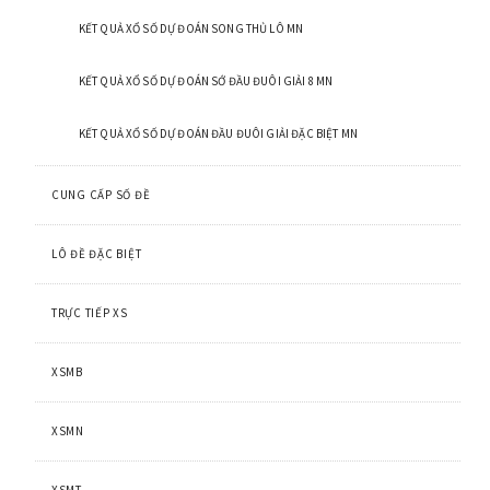
KẾT QUẢ XỔ SỐ DỰ ĐOÁN SONG THỦ LÔ MN
KẾT QUẢ XỔ SỐ DỰ ĐOÁN SỚ ĐẦU ĐUÔI GIẢI 8 MN
KẾT QUẢ XỔ SỐ DỰ ĐOÁN ĐẦU ĐUÔI GIẢI ĐẶC BIỆT MN
CUNG CẤP SỐ ĐỀ
LÔ ĐỀ ĐẶC BIỆT
TRỰC TIẾP XS
XSMB
XSMN