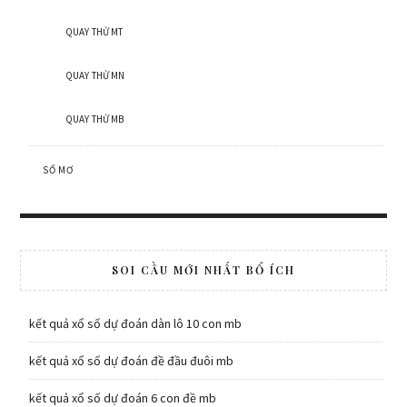
QUAY THỬ MT
QUAY THỬ MN
QUAY THỬ MB
SỔ MƠ
SOI CẦU MỚI NHẤT BỔ ÍCH
kết quả xổ số dự đoán dàn lô 10 con mb
kết quả xổ số dự đoán đề đầu đuôi mb
kết quả xổ số dự đoán 6 con đề mb