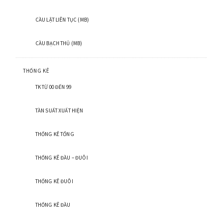
CẦU LẬT LIÊN TỤC (MB)
CẦU BẠCH THỦ (MB)
THỐNG KÊ
TK TỪ 00 ĐẾN 99
TẦN SUẤT XUẤT HIỆN
THỐNG KÊ TỔNG
THỐNG KÊ ĐẦU – ĐUÔI
THỐNG KÊ ĐUÔI
THỐNG KÊ ĐẦU