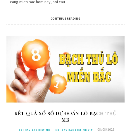
cang mien bac hom nay, soi cau …
CONTINUE READING
KẾT QUẢ XỔ SỐ DỰ ĐOÁN LÔ BẠCH THỦ
MB
08/08/2026
SOI CẦU ĐẶC BIỆT MB
SOI CẦU ĐẶC BIỆT MB VIP