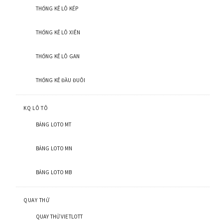
THỐNG KÊ LÔ KÉP
THỐNG KÊ LÔ XIÊN
THỐNG KÊ LÔ GAN
THỐNG KÊ ĐẦU ĐUÔI
KQ LÔ TÔ
BẢNG LOTO MT
BẢNG LOTO MN
BẢNG LOTO MB
QUAY THỬ
QUAY THỬ VIETLOTT