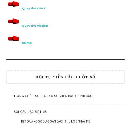
Quay thử XSMT
Quay thử Vietlott
Sổ mơ
HỘI TỤ MIỀN BẮC CHỐT SỐ
TRANG CHỦ – SOI CAU XO SO MIEN BAC CHINH XAC
SOI CẦU ĐẶC BIỆT MB
KẾT QUẢ XỔ SỐ DỰ ĐOÁN BẠCH THỦ LÔ 2 NHÁY MB