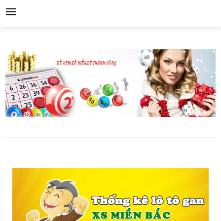
Skip
to
content