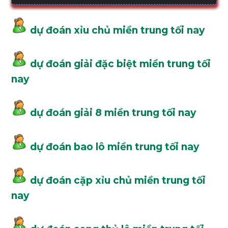
dự đoán xỉu chủ miền trung tối nay
dự đoán giải đặc biệt miền trung tối
nay
dự đoán giải 8 miền trung tối nay
dự đoán bao lô miền trung tối nay
dự đoán cặp xỉu chủ miền trung tối
nay