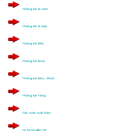
Thống kê lô xiên
Thống kê lô kép
Thống kê Đầu
Thống kê Đuôi
Thống kê Đầu – Đuôi
Thống kê Tổng
Tần suất xuất hiện
TK từ 00 đến 99