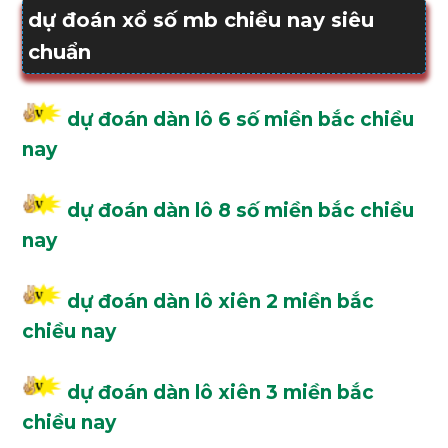
dự đoán xổ số mb chiều nay siêu
chuẩn
dự đoán dàn lô 6 số miền bắc chiều
nay
dự đoán dàn lô 8 số miền bắc chiều
nay
dự đoán dàn lô xiên 2 miền bắc
chiều nay
dự đoán dàn lô xiên 3 miền bắc
chiều nay