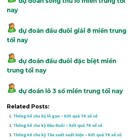
dự đoán song thủ lô miền trung tối
nay
dự đoán đầu đuôi giải 8 miền trung
tối nay
dự đoán đầu đuôi đặc biệt miền
trung tối nay
dự đoán lô 3 số miền trung tối nay
Related Posts:
Thống kê chu kỳ lô gan – Kết quả TK xổ số
Thống kê chu kỳ Đầu Đuôi – Kết quả TK xổ số
Thống kê chu kỳ Tần suất xuất hiện – Kết quả TK xổ số