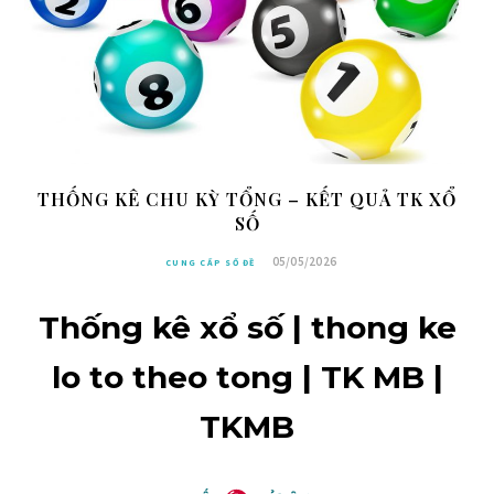
THỐNG KÊ CHU KỲ TỔNG – KẾT QUẢ TK XỔ
SỐ
05/05/2026
CUNG CẤP SỐ ĐỀ
Thống kê xổ số | thong ke
lo to theo tong | TK MB |
TKMB