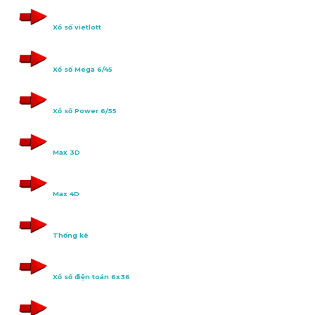
Xổ số vietlott
Xổ số Mega 6/45
Xổ số Power 6/55
Max 3D
Max 4D
Thống kê
Xổ số điện toán 6x36