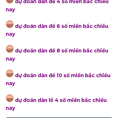
dự đoán dàn đề 4 số miền bắc chiều
nay
dự đoán dàn đề 6 số miền bắc chiều
nay
dự đoán dàn đề 8 số miền bắc chiều
nay
dự đoán dàn đề 10 số miền bắc chiều
nay
dự đoán dàn lô 4 số miền bắc chiều
nay