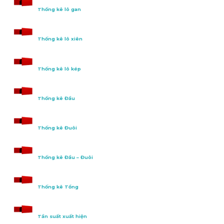
Thống kê lô gan
Thống kê lô xiên
Thống kê lô kép
Thống kê Đầu
Thống kê Đuôi
Thống kê Đầu – Đuôi
Thống kê Tổng
Tần suất xuất hiện