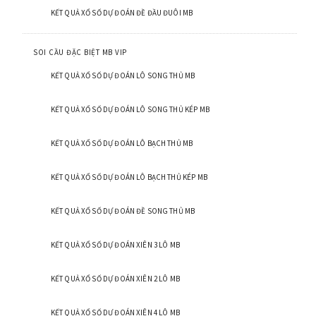
KẾT QUẢ XỔ SỐ DỰ ĐOÁN ĐỀ ĐẦU ĐUÔI MB
SOI CẦU ĐẶC BIỆT MB VIP
KẾT QUẢ XỔ SỐ DỰ ĐOÁN LÔ SONG THỦ MB
KẾT QUẢ XỔ SỐ DỰ ĐOÁN LÔ SONG THỦ KÉP MB
KẾT QUẢ XỔ SỐ DỰ ĐOÁN LÔ BẠCH THỦ MB
KẾT QUẢ XỔ SỐ DỰ ĐOÁN LÔ BẠCH THỦ KÉP MB
KẾT QUẢ XỔ SỐ DỰ ĐOÁN ĐỀ SONG THỦ MB
KẾT QUẢ XỔ SỐ DỰ ĐOÁN XIÊN 3 LÔ MB
KẾT QUẢ XỔ SỐ DỰ ĐOÁN XIÊN 2 LÔ MB
KẾT QUẢ XỔ SỐ DỰ ĐOÁN XIÊN 4 LÔ MB