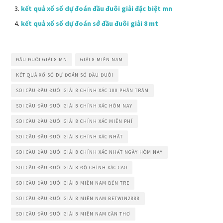
kết quả xổ số dự đoán đầu đuôi giải đặc biệt mn
kết quả xổ số dự đoán sớ đầu đuôi giải 8 mt
ĐẦU ĐUÔI GIẢI 8 MN
GIẢI 8 MIỀN NAM
KẾT QUẢ XỔ SỐ DỰ ĐOÁN SỚ ĐẦU ĐUÔI
SOI CẦU ĐẦU ĐUÔI GIẢI 8 CHÍNH XÁC 100 PHẦN TRĂM
SOI CẦU ĐẦU ĐUÔI GIẢI 8 CHÍNH XÁC HÔM NAY
SOI CẦU ĐẦU ĐUÔI GIẢI 8 CHÍNH XÁC MIỄN PHÍ
SOI CẦU ĐẦU ĐUÔI GIẢI 8 CHÍNH XÁC NHẤT
SOI CẦU ĐẦU ĐUÔI GIẢI 8 CHÍNH XÁC NHẤT NGÀY HÔM NAY
SOI CẦU ĐẦU ĐUÔI GIẢI 8 ĐỘ CHÍNH XÁC CAO
SOI CẦU ĐẦU ĐUÔI GIẢI 8 MIỀN NAM BẾN TRE
SOI CẦU ĐẦU ĐUÔI GIẢI 8 MIỀN NAM BETWIN2888
SOI CẦU ĐẦU ĐUÔI GIẢI 8 MIỀN NAM CẦN THƠ