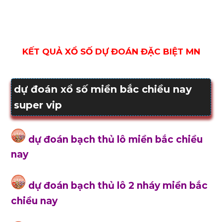
KẾT QUẢ XỔ SỐ DỰ ĐOÁN ĐẶC BIỆT MN
dự đoán xổ số miền bắc chiều nay
super vip
dự đoán bạch thủ lô miền bắc chiều
nay
dự đoán bạch thủ lô 2 nháy miền bắc
chiều nay