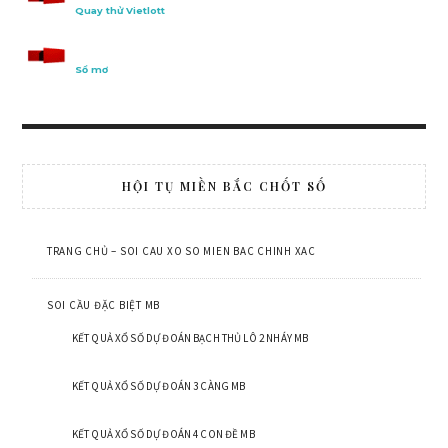
Quay thử Vietlott
Sổ mơ
HỘI TỤ MIỀN BẮC CHỐT SỐ
TRANG CHỦ – SOI CAU XO SO MIEN BAC CHINH XAC
SOI CẦU ĐẶC BIỆT MB
KẾT QUẢ XỔ SỐ DỰ ĐOÁN BẠCH THỦ LÔ 2 NHÁY MB
KẾT QUẢ XỔ SỐ DỰ ĐOÁN 3 CÀNG MB
KẾT QUẢ XỔ SỐ DỰ ĐOÁN 4 CON ĐỀ MB