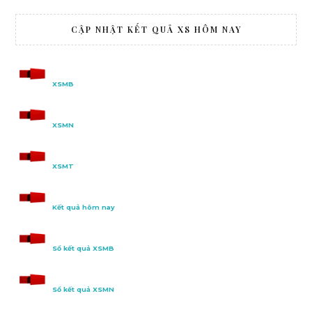
CẬP NHẬT KẾT QUẢ XS HÔM NAY
XSMB
XSMN
XSMT
Kết quả hôm nay
Sổ kết quả XSMB
Sổ kết quả XSMN