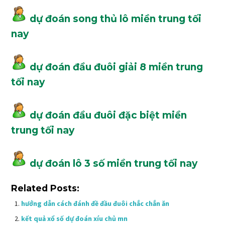
dự đoán song thủ lô miền trung tối
nay
dự đoán đầu đuôi giải 8 miền trung
tối nay
dự đoán đầu đuôi đặc biệt miền
trung tối nay
dự đoán lô 3 số miền trung tối nay
Related Posts:
hướng dẫn cách đánh đề đầu đuôi chắc chắn ăn
kết quả xổ số dự đoán xíu chủ mn