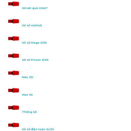
Sổ kết quả XSMT
Xổ số vietlott
Xổ số Mega 6/45
Xổ số Power 6/55
Max 3D
Max 4D
Thống kê
Xổ số điện toán 6x36