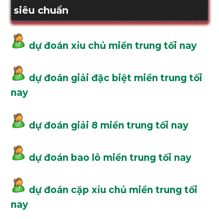
siêu chuẩn
dự đoán xỉu chủ miền trung tối nay
dự đoán giải đặc biệt miền trung tối
nay
dự đoán giải 8 miền trung tối nay
dự đoán bao lô miền trung tối nay
dự đoán cặp xỉu chủ miền trung tối
nay