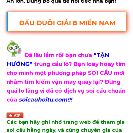
Ăn lớn. Đừng bỏ qua để hối tiếc nha bạn!
ĐẦU ĐUÔI GIẢI 8 MIỀN NAM
Đã lâu lắm rồi bạn chưa
“TẬN
HƯỞNG”
trúng cầu lô? Bạn loay hoay tìm
cho mình một phương pháp SOI CẦU mới
nhằm tìm kiếm vận may quay lại? Đừng
quá lo lắng vì đã có dịch vụ soi cầu chuẩn
của
soicauhoitu.com
!!!
Các bạn hãy ghi nhớ trang web để tham gia
soi cầu hằng ngày, và cùng chuyên gia của