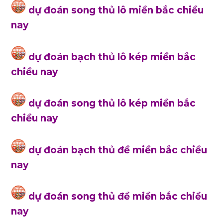
dự đoán song thủ lô miền bắc chiều
nay
dự đoán bạch thủ lô kép miền bắc
chiều nay
dự đoán song thủ lô kép miền bắc
chiều nay
dự đoán bạch thủ đề miền bắc chiều
nay
dự đoán song thủ đề miền bắc chiều
nay