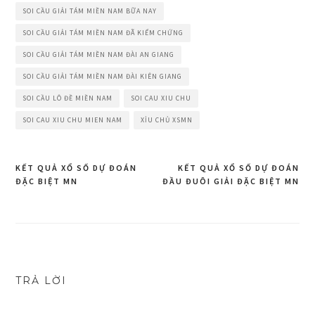
SOI CẦU GIẢI TÁM MIỀN NAM BỮA NAY
SOI CẦU GIẢI TÁM MIỀN NAM ĐÃ KIỂM CHỨNG
SOI CẦU GIẢI TÁM MIỀN NAM ĐÀI AN GIANG
SOI CẦU GIẢI TÁM MIỀN NAM ĐÀI KIÊN GIANG
SOI CẦU LÔ ĐỀ MIỀN NAM
SOI CAU XIU CHU
SOI CAU XIU CHU MIEN NAM
XỈU CHỦ XSMN
KẾT QUẢ XỔ SỐ DỰ ĐOÁN
KẾT QUẢ XỔ SỐ DỰ ĐOÁN
Điều
ĐẶC BIỆT MN
ĐẦU ĐUÔI GIẢI ĐẶC BIỆT MN
hướng
bài
viết
TRẢ LỜI