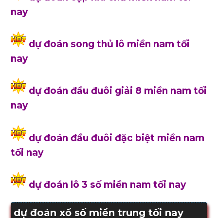
nay
dự đoán song thủ lô miền nam tối
nay
dự đoán đầu đuôi giải 8 miền nam tối
nay
dự đoán đầu đuôi đặc biệt miền nam
tối nay
dự đoán lô 3 số miền nam tối nay
dự đoán xổ số miền trung tối nay