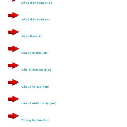
Xổ số điện toán 6x36
Xổ số điện toán 123
Xổ số thần tài
Cầu bạch thủ (MB)
Cầu lật liên tục (MB)
Cầu về cả cặp (MB)
Cầu về nhiều nháy (MB)
Thống kê đầu đuôi