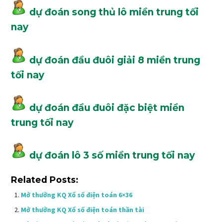
dự đoán song thủ lô miền trung tối
nay
dự đoán đầu đuôi giải 8 miền trung
tối nay
dự đoán đầu đuôi đặc biệt miền
trung tối nay
dự đoán lô 3 số miền trung tối nay
Related Posts:
Mở thưởng KQ Xổ số điện toán 6×36
Mở thưởng KQ Xổ số điện toán thần tài