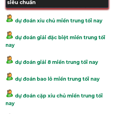
siêu chuẩn
dự đoán xỉu chủ miền trung tối nay
dự đoán giải đặc biệt miền trung tối
nay
dự đoán giải 8 miền trung tối nay
dự đoán bao lô miền trung tối nay
dự đoán cặp xỉu chủ miền trung tối
nay