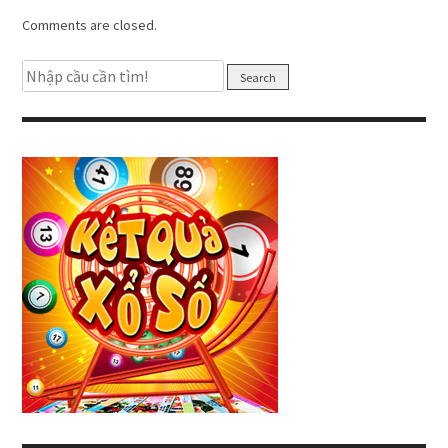
Comments are closed.
Search