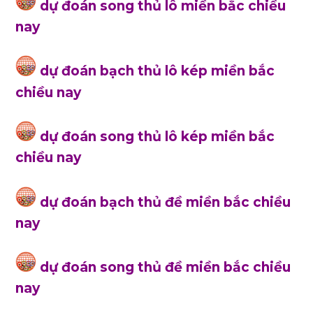
dự đoán song thủ lô miền bắc chiều
nay
dự đoán bạch thủ lô kép miền bắc
chiều nay
dự đoán song thủ lô kép miền bắc
chiều nay
dự đoán bạch thủ đề miền bắc chiều
nay
dự đoán song thủ đề miền bắc chiều
nay