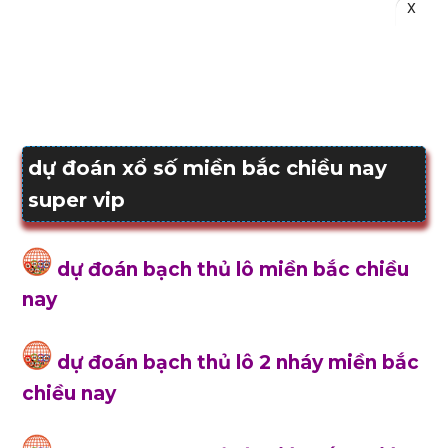
dự đoán xổ số miền bắc chiều nay
super vip
dự đoán bạch thủ lô miền bắc chiều
nay
dự đoán bạch thủ lô 2 nháy miền bắc
chiều nay