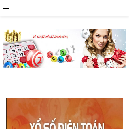
Skip
to
content