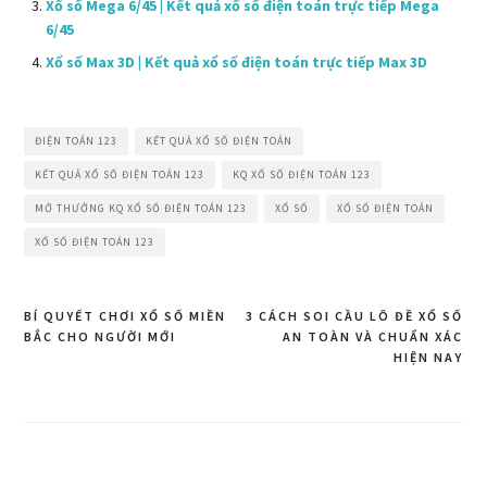
Xổ số Mega 6/45 | Kết quả xổ số điện toán trực tiếp Mega
6/45
Xổ số Max 3D | Kết quả xổ số điện toán trực tiếp Max 3D
ĐIỆN TOÁN 123
KẾT QUẢ XỔ SỐ ĐIỆN TOÁN
KẾT QUẢ XỔ SỐ ĐIỆN TOÁN 123
KQ XỔ SỐ ĐIỆN TOÁN 123
MỞ THƯỞNG KQ XỔ SỐ ĐIỆN TOÁN 123
XỔ SỐ
XỔ SỐ ĐIỆN TOÁN
XỔ SỐ ĐIỆN TOÁN 123
BÍ QUYẾT CHƠI XỔ SỐ MIỀN
3 CÁCH SOI CẦU LÔ ĐỀ XỔ SỐ
Điều
BẮC CHO NGƯỜI MỚI
AN TOÀN VÀ CHUẨN XÁC
hướng
HIỆN NAY
bài
viết