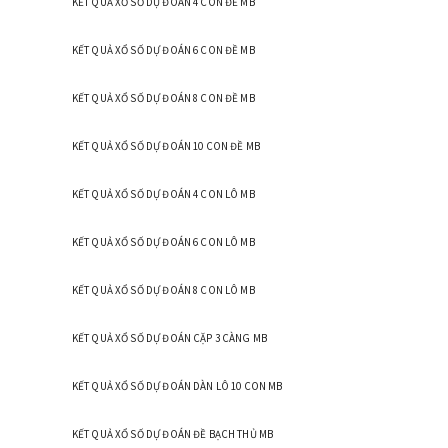
KẾT QUẢ XỔ SỐ DỰ ĐOÁN 4 CON ĐỀ MB
KẾT QUẢ XỔ SỐ DỰ ĐOÁN 6 CON ĐỀ MB
KẾT QUẢ XỔ SỐ DỰ ĐOÁN 8 CON ĐỀ MB
KẾT QUẢ XỔ SỐ DỰ ĐOÁN 10 CON ĐỀ MB
KẾT QUẢ XỔ SỐ DỰ ĐOÁN 4 CON LÔ MB
KẾT QUẢ XỔ SỐ DỰ ĐOÁN 6 CON LÔ MB
KẾT QUẢ XỔ SỐ DỰ ĐOÁN 8 CON LÔ MB
KẾT QUẢ XỔ SỐ DỰ ĐOÁN CẶP 3 CÀNG MB
KẾT QUẢ XỔ SỐ DỰ ĐOÁN DÀN LÔ 10 CON MB
KẾT QUẢ XỔ SỐ DỰ ĐOÁN ĐỀ BẠCH THỦ MB