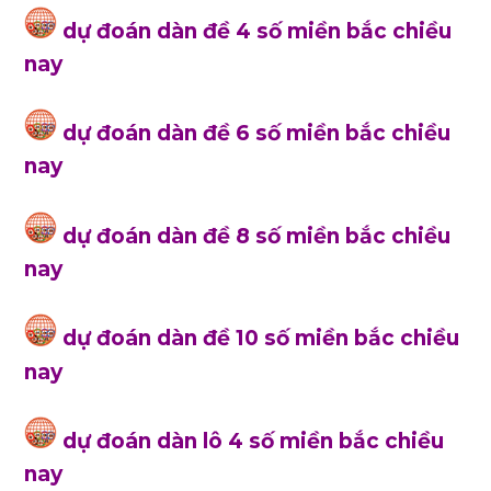
dự đoán dàn đề 4 số miền bắc chiều
nay
dự đoán dàn đề 6 số miền bắc chiều
nay
dự đoán dàn đề 8 số miền bắc chiều
nay
dự đoán dàn đề 10 số miền bắc chiều
nay
dự đoán dàn lô 4 số miền bắc chiều
nay