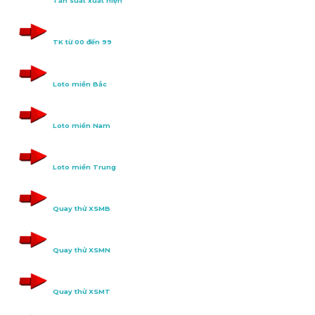
Tần suất xuất hiện
TK từ 00 đến 99
Loto miền Bắc
Loto miền Nam
Loto miền Trung
Quay thử XSMB
Quay thử XSMN
Quay thử XSMT