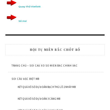
Quay thử Vietlott
Sổ mơ
HỘI TỤ MIỀN BẮC CHỐT SỐ
TRANG CHỦ – SOI CAU XO SO MIEN BAC CHINH XAC
SOI CẦU ĐẶC BIỆT MB
KẾT QUẢ XỔ SỐ DỰ ĐOÁN BẠCH THỦ LÔ 2 NHÁY MB
KẾT QUẢ XỔ SỐ DỰ ĐOÁN 3 CÀNG MB