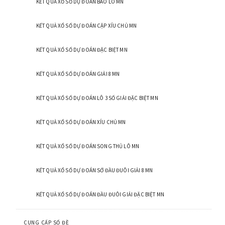
KẾT QUẢ XỔ SỐ DỰ ĐOÁN BAO LÔ MN
KẾT QUẢ XỔ SỐ DỰ ĐOÁN CẶP XÍU CHỦ MN
KẾT QUẢ XỔ SỐ DỰ ĐOÁN ĐẶC BIỆT MN
KẾT QUẢ XỔ SỐ DỰ ĐOÁN GIẢI 8 MN
KẾT QUẢ XỔ SỐ DỰ ĐOÁN LÔ 3 SỐ GIẢI ĐẶC BIỆT MN
KẾT QUẢ XỔ SỐ DỰ ĐOÁN XÍU CHỦ MN
KẾT QUẢ XỔ SỐ DỰ ĐOÁN SONG THỦ LÔ MN
KẾT QUẢ XỔ SỐ DỰ ĐOÁN SỚ ĐẦU ĐUÔI GIẢI 8 MN
KẾT QUẢ XỔ SỐ DỰ ĐOÁN ĐẦU ĐUÔI GIẢI ĐẶC BIỆT MN
CUNG CẤP SỐ ĐỀ