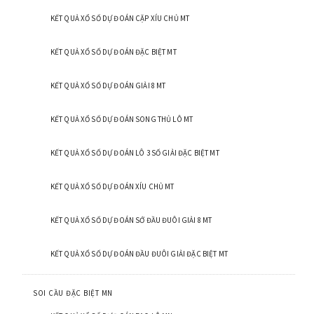
KẾT QUẢ XỔ SỐ DỰ ĐOÁN CẶP XÍU CHỦ MT
KẾT QUẢ XỔ SỐ DỰ ĐOÁN ĐẶC BIỆT MT
KẾT QUẢ XỔ SỐ DỰ ĐOÁN GIẢI 8 MT
KẾT QUẢ XỔ SỐ DỰ ĐOÁN SONG THỦ LÔ MT
KẾT QUẢ XỔ SỐ DỰ ĐOÁN LÔ 3 SỐ GIẢI ĐẶC BIỆT MT
KẾT QUẢ XỔ SỐ DỰ ĐOÁN XÍU CHỦ MT
KẾT QUẢ XỔ SỐ DỰ ĐOÁN SỚ ĐẦU ĐUÔI GIẢI 8 MT
KẾT QUẢ XỔ SỐ DỰ ĐOÁN ĐẦU ĐUÔI GIẢI ĐẶC BIỆT MT
SOI CẦU ĐẶC BIỆT MN