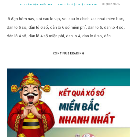
08/08/2026
SOI CẦU ĐẶC BIỆT MB
SOI CẦU ĐẶC BIỆT MB VIP
lô đẹp hôm nay, soi cau lo vip, soi cau lo chinh xac nhat mien bac,
dan lo 6 so, dàn lô 6 số, dàn lô 6 số miền phí, dan lo 6, dan lo 4 so,
dàn lô 4 số, dàn lô 4 số miền phí, dan lo 4, dan lo 8 so, dàn …
CONTINUE READING