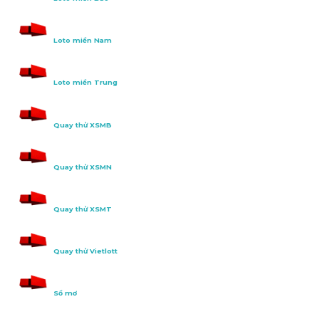
Loto miền Nam
Loto miền Trung
Quay thử XSMB
Quay thử XSMN
Quay thử XSMT
Quay thử Vietlott
Sổ mơ