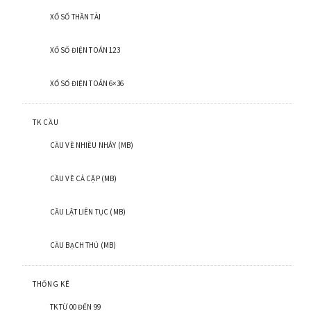
XỔ SỐ THẦN TÀI
XỔ SỐ ĐIỆN TOÁN 123
XỔ SỐ ĐIỆN TOÁN 6×36
TK CẦU
CẦU VỀ NHIỀU NHÁY (MB)
CẦU VỀ CẢ CẶP (MB)
CẦU LẬT LIÊN TỤC (MB)
CẦU BẠCH THỦ (MB)
THỐNG KÊ
TK TỪ 00 ĐẾN 99