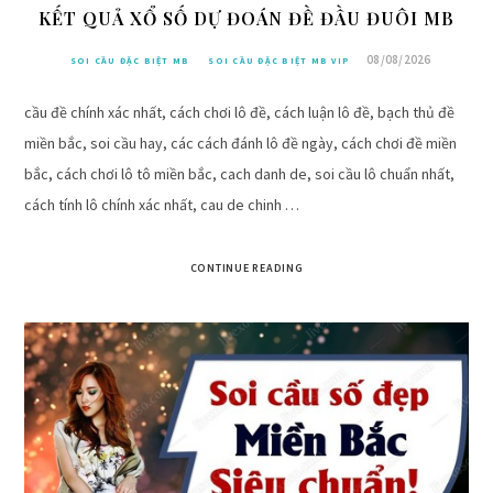
KẾT QUẢ XỔ SỐ DỰ ĐOÁN ĐỀ ĐẦU ĐUÔI MB
08/08/2026
SOI CẦU ĐẶC BIỆT MB
SOI CẦU ĐẶC BIỆT MB VIP
cầu đề chính xác nhất, cách chơi lô đề, cách luận lô đề, bạch thủ đề
miền bắc, soi cầu hay, các cách đánh lô đề ngày, cách chơi đề miền
bắc, cách chơi lô tô miền bắc, cach danh de, soi cầu lô chuẩn nhất,
cách tính lô chính xác nhất, cau de chinh …
CONTINUE READING