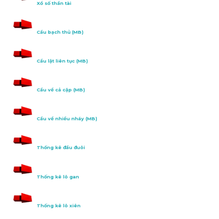
Xổ số thần tài
Cầu bạch thủ (MB)
Cầu lật liên tục (MB)
Cầu về cả cặp (MB)
Cầu về nhiều nháy (MB)
Thống kê đầu đuôi
Thống kê lô gan
Thống kê lô xiên