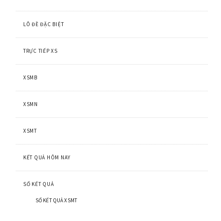
LÔ ĐỀ ĐẶC BIỆT
TRỰC TIẾP XS
XSMB
XSMN
XSMT
KẾT QUẢ HÔM NAY
SỔ KẾT QUẢ
SỔ KẾT QUẢ XSMT