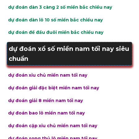
dự đoán dàn 3 càng 2 số miền bắc chiều nay
dự đoán dàn lô 10 số miền bắc chiều nay
dự đoán đề đầu đuôi miền bắc chiều nay
dự đoán xổ số miền nam tối nay siêu
chuẩn
dự đoán xỉu chủ miền nam tối nay
dự đoán giải đặc biệt miền nam tối nay
dự đoán giải 8 miền nam tối nay
dự đoán bao lô miền nam tối nay
dự đoán cặp xỉu chủ miền nam tối nay
dự đoán song thủ lô miền nam tối nay