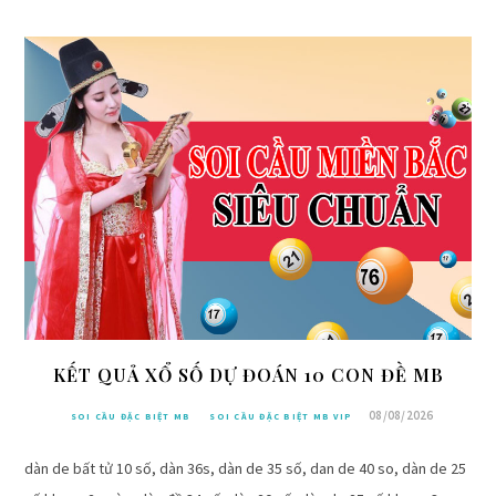
KẾT QUẢ XỔ SỐ DỰ ĐOÁN 10 CON ĐỀ MB
08/08/2026
SOI CẦU ĐẶC BIỆT MB
SOI CẦU ĐẶC BIỆT MB VIP
dàn de bất tử 10 số, dàn 36s, dàn de 35 số, dan de 40 so, dàn de 25