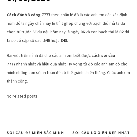
Cách đánh 3 càng 7777
theo chẵn lẻ đó là các anh em cần xác định
hôm đó là ngày chẵn hay lẻ thì t ghép chung với bạch thủ mà ta đã
chọn từ trước. Ví dụ nếu hôm nay là ngày
06
và con bạch thủ là
82
thì
ta sẽ có cặp số sau:
545
hoặc
848
.
Bài viết trên mình đã cho các anh em biết được cách
soi cầu
7777
nhanh nhất và hiệu quả nhất. Hy vọng từ đó các anh em có cho
mình những con số an toàn để có thể giành chiến thắng. Chúc anh em
thành công.
No related posts.
SOI CẦU ĐỀ MIỀN BẮC MINH
SOI CẦU LÔ XIÊN ĐẸP NHẤT
Điều