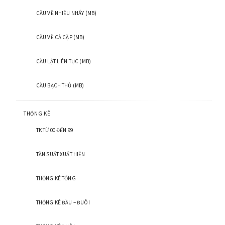
CẦU VỀ NHIỀU NHÁY (MB)
CẦU VỀ CẢ CẶP (MB)
CẦU LẬT LIÊN TỤC (MB)
CẦU BẠCH THỦ (MB)
THỐNG KÊ
TK TỪ 00 ĐẾN 99
TẦN SUẤT XUẤT HIỆN
THỐNG KÊ TỔNG
THỐNG KÊ ĐẦU – ĐUÔI