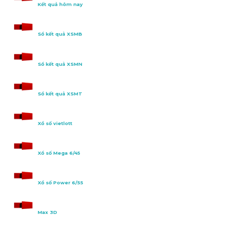
Kết quả hôm nay
Sổ kết quả XSMB
Sổ kết quả XSMN
Sổ kết quả XSMT
Xổ số vietlott
Xổ số Mega 6/45
Xổ số Power 6/55
Max 3D