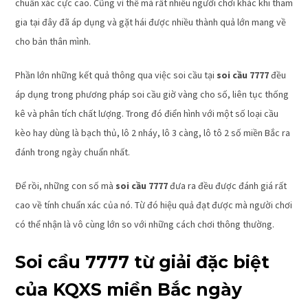
chuẩn xác cực cao. Cũng vì thế mà rất nhiều người chơi khác khi tham
gia tại đây đã áp dụng và gặt hái được nhiều thành quả lớn mang về
cho bản thân mình.
Phần lớn những kết quả thông qua việc soi cầu tại
soi cầu 7777
đều
áp dụng trong phương pháp soi cầu giờ vàng cho số, liên tục thống
kê và phân tích chất lượng. Trong đó điển hình với một số loại cầu
kèo hay dùng là bạch thủ, lô 2 nháy, lô 3 càng, lô tô 2 số miền Bắc ra
đánh trong ngày chuẩn nhất.
Để rồi, những con số mà
soi cầu 7777
đưa ra đều được đánh giá rất
cao về tính chuẩn xác của nó. Từ đó hiệu quả đạt được mà người chơi
có thể nhận là vô cùng lớn so với những cách chơi thông thường.
Soi cầu 7777 từ giải đặc biệt
của KQXS miền Bắc ngày