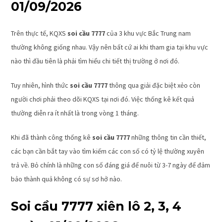
01/09/2026
Trên thực tế, KQXS
soi cầu 7777
của 3 khu vực Bắc Trung nam
thường không giống nhau. Vậy nên bất cứ ai khi tham gia tại khu vực
nào thì đầu tiên là phải tìm hiểu chi tiết thị trường ở nơi đó.
Tuy nhiên, hình thức
soi cầu 7777
thông qua giải đặc biệt xẻo còn
người chơi phải theo dõi KQXS tại nơi đó. Việc thống kê kết quả
thường diễn ra ít nhất là trong vòng 1 tháng.
Khi đã thành công thống kê
soi cầu 7777
những thông tin cần thiết,
các bạn cần bắt tay vào tìm kiếm các con số có tỷ lệ thường xuyên
trả về. Bỏ chính là những con số đáng giá để nuôi từ 3-7 ngày để đảm
bảo thành quả không có sự sơ hở nào.
Soi cầu 7777 xiên lô 2, 3, 4