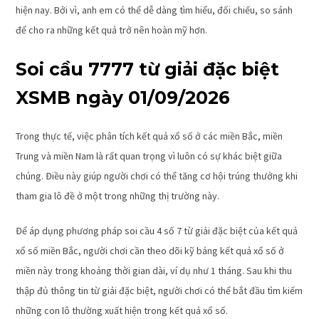
hiện nay. Bởi vì, anh em có thể dễ dàng tìm hiểu, đối chiếu, so sánh
để cho ra những kết quả trở nên hoàn mỹ hơn.
Soi cầu 7777 từ giải đặc biệt
XSMB ngày 01/09/2026
Trong thực tế, việc phân tích kết quả xổ số ở các miền Bắc, miền
Trung và miền Nam là rất quan trọng vì luôn có sự khác biệt giữa
chúng. Điều này giúp người chơi có thể tăng cơ hội trúng thưởng khi
tham gia lô đề ở một trong những thị trường này.
Để áp dụng phương pháp soi cầu 4 số 7 từ giải đặc biệt của kết quả
xổ số miền Bắc, người chơi cần theo dõi kỹ bảng kết quả xổ số ở
miền này trong khoảng thời gian dài, ví dụ như 1 tháng. Sau khi thu
thập đủ thông tin từ giải đặc biệt, người chơi có thể bắt đầu tìm kiếm
những con lô thường xuất hiện trong kết quả xổ số.