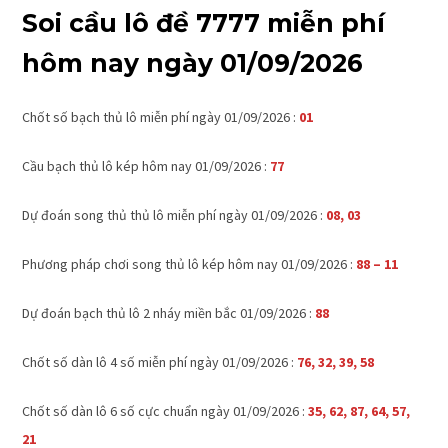
Soi cầu lô đề 7777 miễn phí
hôm nay ngày 01/09/2026
Chốt số bạch thủ lô miễn phí ngày 01/09/2026 :
01
Cầu bạch thủ lô kép hôm nay 01/09/2026 :
77
Dự đoán song thủ thủ lô miễn phí ngày 01/09/2026 :
08, 03
Phương pháp chơi song thủ lô kép hôm nay 01/09/2026 :
88 – 11
Dự đoán bạch thủ lô 2 nháy miền bắc 01/09/2026 :
88
Chốt số dàn lô 4 số miễn phí ngày 01/09/2026 :
76, 32, 39, 58
Chốt số dàn lô 6 số cực chuẩn ngày 01/09/2026 :
35, 62, 87, 64, 57,
21