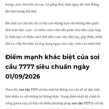
trong cách chơi hôn về sau. Cố gắng thực hiện ngay để chơi thắng
lớn như mong đợi nhé.
Khi chơi soi cầu này dù cơ hội cao nhưng bạn vẫn không nên quên
tính toán tiền cược. Có nhiều cách chơi nên phân chia tiền cược hợp
lý. Hiện nay có nhiều cách tính tiền cược như đều tay, gấp thếp, nhân
đôi ba.. Hãy tìm hiểu và ứng dụng ngay vào cuộc chơi của mình nhé.
Điểm mạnh khác biệt của soi
cầu 7777 siêu chuẩn ngày
01/09/2026
Theo đó,
soi cầu 7777
sở hữu một hệ thống soi cầu xổ số đặc biệt
hơn nhiều so với những hệ thống khác. Trọng điểm nhất đó chính là
cổng game này sở hữu rất nhiều phương pháp
soi cầu 7777
lô với độ