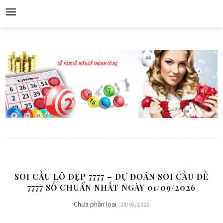
Skip
to
content
SOI CẦU LÔ ĐẸP 7777 – DỰ ĐOÁN SOI CẦU ĐỀ
7777 SỐ CHUẨN NHẤT NGÀY 01/09/2026
Chưa phân loại
28/05/2026