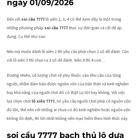
ngày 01/09/2026
Đến với
soi cầu 7777
lô xiên 2, 3, 4 có thể Xem đây là một trong
những phương pháp
soi cầu 7777
thực sự đơn giản và rất dễ áp
dụng. Cụ thể như sau:
Nếu mà muốn đánh lô xiên 2 thì yêu cầu phải chọn 2 số để đánh. Còn
với lô xiên 3 thì chọn ra 3 số để đánh. Xiên 4 thì 4 con…
Đương nhiên, số lượng chơi sẽ phụ thuộc vào nhu cầu của từng
người, nhằm đảm bảo được nguồn vốn của bản thân và kinh nghiệm
hay khả năng của người chơi đó có thật sự tốt hay không. Với việc
lựa chọn chơi
lô xiên 7777
, nó yêu cầu người chơi phải có nguồn vốn
đủ lớn, thế nên với những ai chưa có đủ kinh nghiệm hoặc nguồn vốn
không ổn định, thì tốt nhất không nên mạo hiểm theo hình thức này.
soi cầu 7777 bạch thủ lô dựa