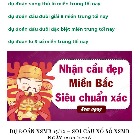
dự đoán song thủ lô miền trung tối nay
dự đoán đầu đuôi giải 8 miền trung tối nay
dự đoán đầu đuôi đặc biệt miền trung tối nay
dự đoán lô 3 số miền trung tối nay
DỰ ĐOÁN XSMB 15/12 – SOI CẦU XỔ SỐ XSMB
NGÀY 15/12/2026