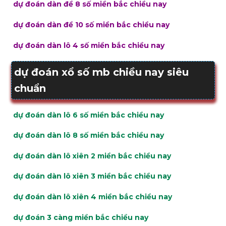
dự đoán dàn đề 8 số miền bắc chiều nay
dự đoán dàn đề 10 số miền bắc chiều nay
dự đoán dàn lô 4 số miền bắc chiều nay
dự đoán xổ số mb chiều nay siêu
chuẩn
dự đoán dàn lô 6 số miền bắc chiều nay
dự đoán dàn lô 8 số miền bắc chiều nay
dự đoán dàn lô xiên 2 miền bắc chiều nay
dự đoán dàn lô xiên 3 miền bắc chiều nay
dự đoán dàn lô xiên 4 miền bắc chiều nay
dự đoán 3 càng miền bắc chiều nay