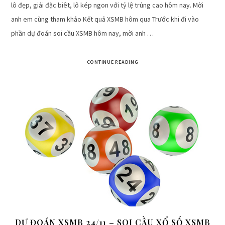
lô đẹp, giải đặc biêt, lô kép ngon với tỷ lệ trúng cao hôm nay. Mời
anh em cùng tham khảo Kết quả XSMB hôm qua Trước khi đi vào
phần dự đoán soi cầu XSMB hôm nay, mời anh …
CONTINUE READING
DỰ ĐOÁN XSMB 24/11 – SOI CẦU XỔ SỐ XSMB