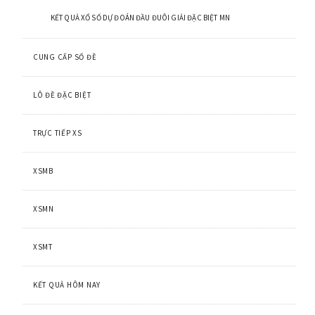
KẾT QUẢ XỔ SỐ DỰ ĐOÁN ĐẦU ĐUÔI GIẢI ĐẶC BIỆT MN
CUNG CẤP SỐ ĐỀ
LÔ ĐỀ ĐẶC BIỆT
TRỰC TIẾP XS
XSMB
XSMN
XSMT
KẾT QUẢ HÔM NAY