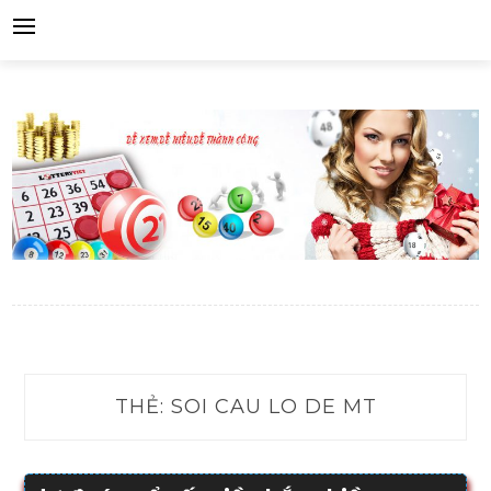
Skip
to
content
THẺ:
SOI CAU LO DE MT