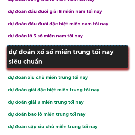
dự đoán đầu đuôi giải 8 miền nam tối nay
dự đoán đầu đuôi đặc biệt miền nam tối nay
dự đoán lô 3 số miền nam tối nay
dự đoán xổ số miền trung tối nay
siêu chuẩn
dự đoán xỉu chủ miền trung tối nay
dự đoán giải đặc biệt miền trung tối nay
dự đoán giải 8 miền trung tối nay
dự đoán bao lô miền trung tối nay
dự đoán cặp xỉu chủ miền trung tối nay