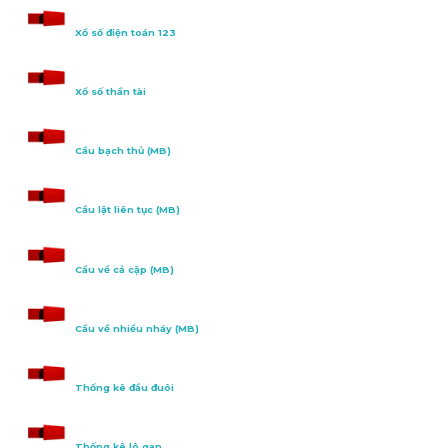
Xổ số điện toán 123
Xổ số thần tài
Cầu bạch thủ (MB)
Cầu lật liên tục (MB)
Cầu về cả cặp (MB)
Cầu về nhiều nháy (MB)
Thống kê đầu đuôi
Thống kê lô gan