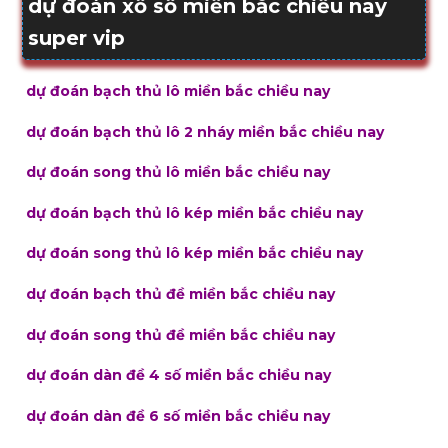
dự đoán xổ số miền bắc chiều nay
super vip
dự đoán bạch thủ lô miền bắc chiều nay
dự đoán bạch thủ lô 2 nháy miền bắc chiều nay
dự đoán song thủ lô miền bắc chiều nay
dự đoán bạch thủ lô kép miền bắc chiều nay
dự đoán song thủ lô kép miền bắc chiều nay
dự đoán bạch thủ đề miền bắc chiều nay
dự đoán song thủ đề miền bắc chiều nay
dự đoán dàn đề 4 số miền bắc chiều nay
dự đoán dàn đề 6 số miền bắc chiều nay