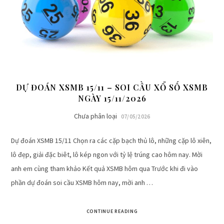
DỰ ĐOÁN XSMB 15/11 – SOI CẦU XỔ SỐ XSMB
NGÀY 15/11/2026
Chưa phân loại
07/05/2026
Dự đoán XSMB 15/11 Chọn ra các cặp bạch thủ lô, những cặp lô xiên,
lô đẹp, giải đặc biêt, lô kép ngon với tỷ lệ trúng cao hôm nay. Mời
anh em cùng tham khảo Kết quả XSMB hôm qua Trước khi đi vào
phần dự đoán soi cầu XSMB hôm nay, mời anh …
CONTINUE READING