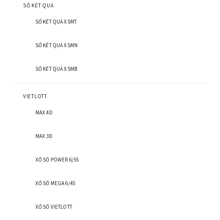
SỔ KẾT QUẢ
SỔ KẾT QUẢ XSMT
SỔ KẾT QUẢ XSMN
SỔ KẾT QUẢ XSMB
VIETLOTT
MAX 4D
MAX 3D
XỔ SỐ POWER 6/55
XỔ SỐ MEGA 6/45
XỔ SỐ VIETLOTT