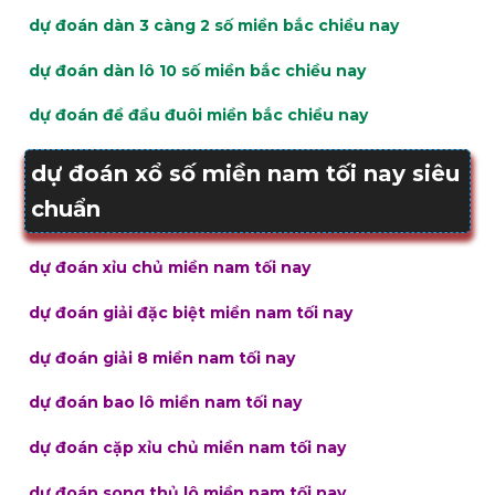
dự đoán dàn 3 càng 2 số miền bắc chiều nay
dự đoán dàn lô 10 số miền bắc chiều nay
dự đoán đề đầu đuôi miền bắc chiều nay
dự đoán xổ số miền nam tối nay siêu
chuẩn
dự đoán xỉu chủ miền nam tối nay
dự đoán giải đặc biệt miền nam tối nay
dự đoán giải 8 miền nam tối nay
dự đoán bao lô miền nam tối nay
dự đoán cặp xỉu chủ miền nam tối nay
dự đoán song thủ lô miền nam tối nay