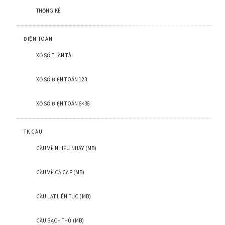
THỐNG KÊ
ĐIỆN TOÁN
XỔ SỐ THẦN TÀI
XỔ SỐ ĐIỆN TOÁN 123
XỔ SỐ ĐIỆN TOÁN 6×36
TK CẦU
CẦU VỀ NHIỀU NHÁY (MB)
CẦU VỀ CẢ CẶP (MB)
CẦU LẬT LIÊN TỤC (MB)
CẦU BẠCH THỦ (MB)