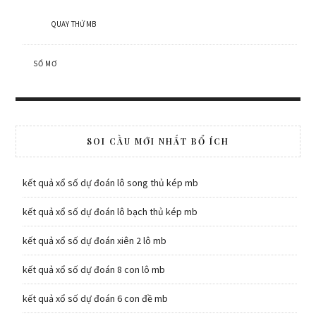
QUAY THỬ MB
SỔ MƠ
SOI CẦU MỚI NHẤT BỔ ÍCH
kết quả xổ số dự đoán lô song thủ kép mb
kết quả xổ số dự đoán lô bạch thủ kép mb
kết quả xổ số dự đoán xiên 2 lô mb
kết quả xổ số dự đoán 8 con lô mb
kết quả xổ số dự đoán 6 con đề mb