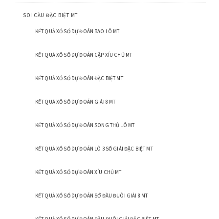
SOI CẦU ĐẶC BIỆT MT
KẾT QUẢ XỔ SỐ DỰ ĐOÁN BAO LÔ MT
KẾT QUẢ XỔ SỐ DỰ ĐOÁN CẶP XÍU CHỦ MT
KẾT QUẢ XỔ SỐ DỰ ĐOÁN ĐẶC BIỆT MT
KẾT QUẢ XỔ SỐ DỰ ĐOÁN GIẢI 8 MT
KẾT QUẢ XỔ SỐ DỰ ĐOÁN SONG THỦ LÔ MT
KẾT QUẢ XỔ SỐ DỰ ĐOÁN LÔ 3 SỐ GIẢI ĐẶC BIỆT MT
KẾT QUẢ XỔ SỐ DỰ ĐOÁN XÍU CHỦ MT
KẾT QUẢ XỔ SỐ DỰ ĐOÁN SỚ ĐẦU ĐUÔI GIẢI 8 MT
KẾT QUẢ XỔ SỐ DỰ ĐOÁN ĐẦU ĐUÔI GIẢI ĐẶC BIỆT MT