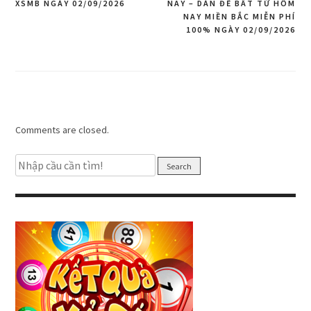
XSMB NGÀY 02/09/2026
NAY – DÀN ĐỀ BẤT TỬ HÔM
hướng
NAY MIỀN BẮC MIỄN PHÍ
100% NGÀY 02/09/2026
bài
viết
Comments are closed.
Search