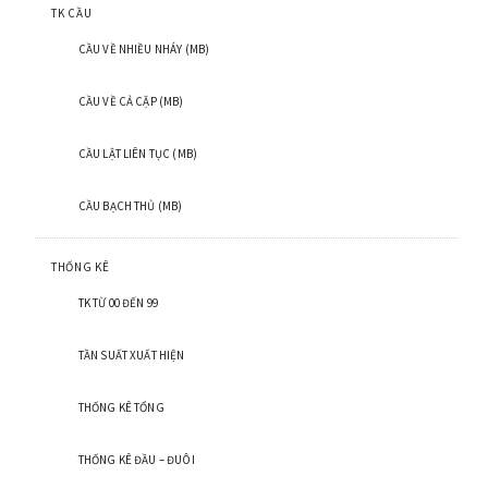
TK CẦU
CẦU VỀ NHIỀU NHÁY (MB)
CẦU VỀ CẢ CẶP (MB)
CẦU LẬT LIÊN TỤC (MB)
CẦU BẠCH THỦ (MB)
THỐNG KÊ
TK TỪ 00 ĐẾN 99
TẦN SUẤT XUẤT HIỆN
THỐNG KÊ TỔNG
THỐNG KÊ ĐẦU – ĐUÔI