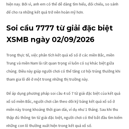
hiện nay. Bởi vì, anh em có thể dễ dàng tìm hiểu, đối chiếu, so sánh
để cho ra những kết quả trở nên hoàn mỹ hơn.
Soi cầu 7777 từ giải đặc biệt
XSMB ngày 02/09/2026
Trong thực tế, việc phân tích kết quả xổ số ở các miền Bắc, miền
Trung và miền Nam là rất quan trọng vì luôn có sự khác biệt giữa
chúng. Điều này giúp người chơi có thể tăng cơ hội trúng thưởng khi
tham gia lô đề ở một trong những thị trường này.
Để áp dụng phương pháp soi cầu 4 số 7 từ giải đặc biệt của kết quả
xổ số miền Bắc, người chơi cần theo dõi kỹ bảng kết quả xổ số ở
miền này trong khoảng thời gian dài, ví dụ như 1 tháng. Sau khi thu
thập đủ thông tin từ giải đặc biệt, người chơi có thể bắt đầu tìm kiếm
những con lô thường xuất hiện trong kết quả xổ số.