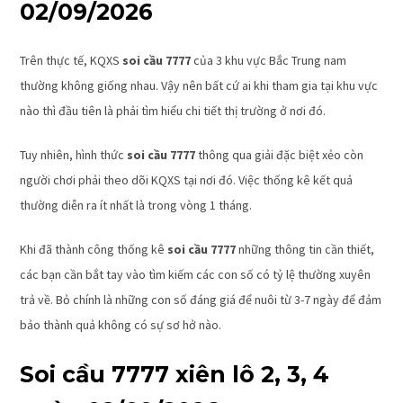
02/09/2026
Trên thực tế, KQXS
soi cầu 7777
của 3 khu vực Bắc Trung nam
thường không giống nhau. Vậy nên bất cứ ai khi tham gia tại khu vực
nào thì đầu tiên là phải tìm hiểu chi tiết thị trường ở nơi đó.
Tuy nhiên, hình thức
soi cầu 7777
thông qua giải đặc biệt xẻo còn
người chơi phải theo dõi KQXS tại nơi đó. Việc thống kê kết quả
thường diễn ra ít nhất là trong vòng 1 tháng.
Khi đã thành công thống kê
soi cầu 7777
những thông tin cần thiết,
các bạn cần bắt tay vào tìm kiếm các con số có tỷ lệ thường xuyên
trả về. Bỏ chính là những con số đáng giá để nuôi từ 3-7 ngày để đảm
bảo thành quả không có sự sơ hở nào.
Soi cầu 7777 xiên lô 2, 3, 4