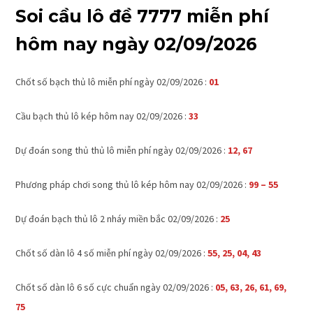
Soi cầu lô đề 7777 miễn phí
hôm nay ngày 02/09/2026
Chốt số bạch thủ lô miễn phí ngày 02/09/2026 :
01
Cầu bạch thủ lô kép hôm nay 02/09/2026 :
33
Dự đoán song thủ thủ lô miễn phí ngày 02/09/2026 :
12, 67
Phương pháp chơi song thủ lô kép hôm nay 02/09/2026 :
99 – 55
Dự đoán bạch thủ lô 2 nháy miền bắc 02/09/2026 :
25
Chốt số dàn lô 4 số miễn phí ngày 02/09/2026 :
55, 25, 04, 43
Chốt số dàn lô 6 số cực chuẩn ngày 02/09/2026 :
05, 63, 26, 61, 69,
75