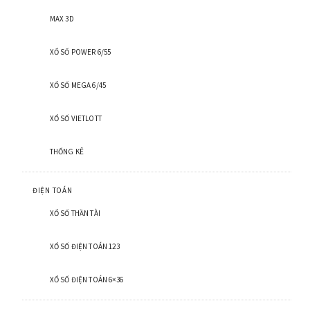
MAX 3D
XỔ SỐ POWER 6/55
XỔ SỐ MEGA 6/45
XỔ SỐ VIETLOTT
THỐNG KÊ
ĐIỆN TOÁN
XỔ SỐ THẦN TÀI
XỔ SỐ ĐIỆN TOÁN 123
XỔ SỐ ĐIỆN TOÁN 6×36