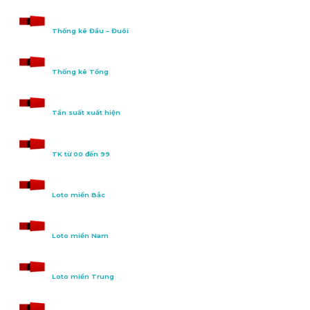
Thống kê Đầu – Đuôi
Thống kê Tổng
Tần suất xuất hiện
TK từ 00 đến 99
Loto miền Bắc
Loto miền Nam
Loto miền Trung