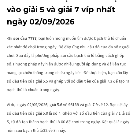
vào giải 5 và giải 7 víp nhất
ngày 02/09/2026
Khi
soi cầu 7777
, bạn luôn mong muốn tìm được bạch thủ lô chuẩn
xác nhất để chơi trong ngày. Để đáp ứng nhu cầu đó của đa số người
chơi. Sau đây là phương pháp soi cầu bạch thủ lô bằng cách ghép
số. Phương pháp này hiện được nhiều người áp dụng và đã liên tục
mang lại chiến thắng trong nhiều ngày liền. Để thực hiện, bạn cần lấy
số đầu tiên của giải 5.5 và ghép với số đầu tiên của giải 7.3 để tạo ra
bạch thủ lô chuẩn trong ngày.
Ví dụ: ngày 02/09/2026, giải 5.6 về 96189 và giải 7.9 về 12. Bạn sẽ lấy
số đầu tiên của giải 5.8 là số 4. Ghép với số đầu tiên của giải 7.1 là số
5, từ đó tạo thành bạch thủ lô 00 để chơi trong ngày. Kết quả là ngày
hôm sau bạch thủ lô32 về 3 nháy.