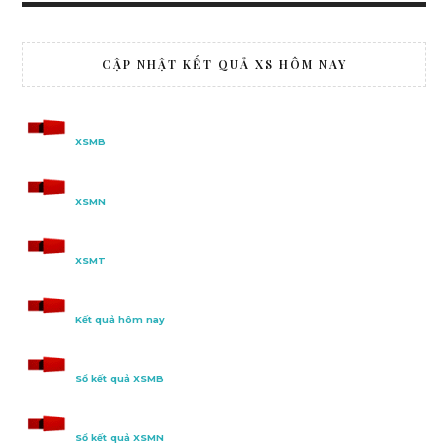
CẬP NHẬT KẾT QUẢ XS HÔM NAY
XSMB
XSMN
XSMT
Kết quả hôm nay
Sổ kết quả XSMB
Sổ kết quả XSMN