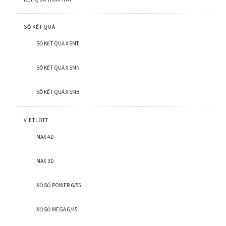
SỔ KẾT QUẢ
SỔ KẾT QUẢ XSMT
SỔ KẾT QUẢ XSMN
SỔ KẾT QUẢ XSMB
VIETLOTT
MAX 4D
MAX 3D
XỔ SỐ POWER 6/55
XỔ SỐ MEGA 6/45