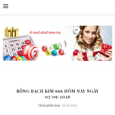
Skip
to
content
RỒNG BẠCH KIM 666 HÔM NAY NGÀY
03/09/2026
Chưa phân loại
30/05/2026