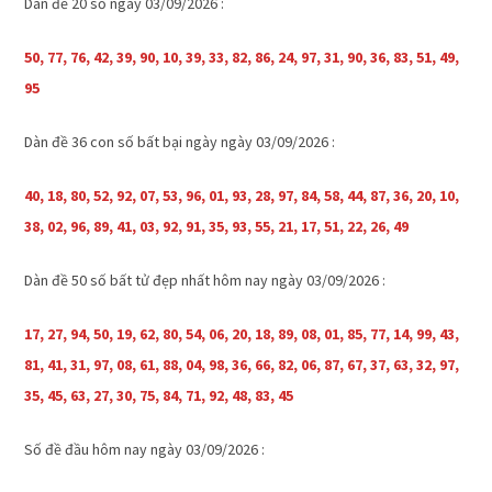
Dàn đề 20 số ngày 03/09/2026 :
50, 77, 76, 42, 39, 90, 10, 39, 33, 82, 86, 24, 97, 31, 90, 36, 83, 51, 49,
95
Dàn đề 36 con số bất bại ngày ngày 03/09/2026 :
40, 18, 80, 52, 92, 07, 53, 96, 01, 93, 28, 97, 84, 58, 44, 87, 36, 20, 10,
38, 02, 96, 89, 41, 03, 92, 91, 35, 93, 55, 21, 17, 51, 22, 26, 49
Dàn đề 50 số bất tử đẹp nhất hôm nay ngày 03/09/2026 :
17, 27, 94, 50, 19, 62, 80, 54, 06, 20, 18, 89, 08, 01, 85, 77, 14, 99, 43,
81, 41, 31, 97, 08, 61, 88, 04, 98, 36, 66, 82, 06, 87, 67, 37, 63, 32, 97,
35, 45, 63, 27, 30, 75, 84, 71, 92, 48, 83, 45
Số đề đầu hôm nay ngày 03/09/2026 :