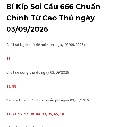
Bí Kíp Soi Cầu 666 Chuẩn
Chỉnh Từ Cao Thủ ngày
03/09/2026
Chốt số bạch thủ đề miễn phí ngày 03/09/2026 :
18
Chốt số song thủ đề ngày 03/09/2026 :
18, 88
Dàn đề 10 số cực chuẩn miễn phí ngày 03/09/2026 :
11, 71, 92, 97, 28, 04, 32, 25, 65, 10