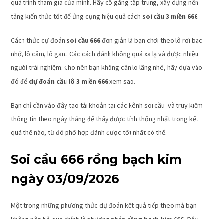
quá trình tham gia của mình. Hãy cố gắng tập trung, xây dựng nền
tảng kiến thức tốt để ứng dụng hiệu quả cách
soi cầu 3 miền 666
.
Cách thức dự đoán
soi cầu 666
đơn giản là bạn chơi theo lô rơi bạc
nhớ, lô câm, lô gan.. Các cách đánh không quá xa lạ và được nhiều
người trải nghiệm. Cho nên bạn không cần lo lắng nhé, hãy dựa vào
đó để
dự đoán cầu lô 3 miền 666
xem sao.
Bạn chỉ cần vào đây tạo tài khoản tại các kênh soi cầu và truy kiếm
thông tin theo ngày tháng để thấy được tính thống nhất trong kết
quả thế nào, từ đó phố hợp đánh được tốt nhất có thể.
Soi cầu 666 rồng bạch kim
ngày 03/09/2026
Một trong những phương thức dự đoán kết quả tiếp theo mà bạn