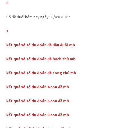
0
Số đề đuôi hôm nay ngày 03/09/2026 :
3
kết quả xổ số dự đoán đề đầu đuôi mb
kết quả xổ số dự đoán đề bạch thủ mb
kết quả xổ số dự đoán đề song thủ mb
kết quả xổ số dự đoán 4 con đề mb
kết quả xổ số dự đoán 6 con đề mb
kết quả xổ số dự đoán 8 con đề mb