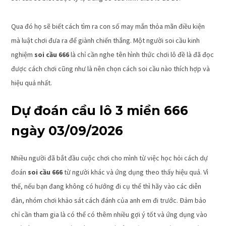
Qua đó họ sẽ biết cách tìm ra con số may mắn thỏa mãn điều kiện
mà luật chơi đưa ra để giành chiến thắng. Một người soi cầu kinh
nghiệm
soi cầu 666
là chỉ cần nghe tên hình thức chơi lô đề là đã đọc
được cách chơi cũng như là nên chọn cách soi cầu nào thích hợp và
hiệu quả nhất.
Dự đoán cầu lô 3 miền 666
ngày 03/09/2026
Nhiều người đã bắt đầu cuộc chơi cho mình từ việc học hỏi cách dự
đoán
soi cầu 666
từ người khác và ứng dụng theo thấy hiệu quả. Vì
thế, nếu bạn đang không có hướng đi cụ thể thì hãy vào các diễn
đàn, nhóm chơi khảo sát cách đánh của anh em đi trước. Đảm bảo
chỉ cần tham gia là có thể có thêm nhiều gợi ý tốt và ứng dụng vào