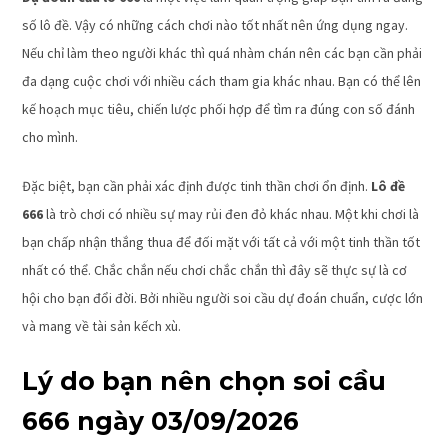
số lô đề. Vậy có những cách chơi nào tốt nhất nên ứng dụng ngay.
Nếu chỉ làm theo người khác thì quá nhàm chán nên các bạn cần phải
đa dạng cuộc chơi với nhiều cách tham gia khác nhau. Bạn có thể lên
kế hoạch mục tiêu, chiến lược phối hợp để tìm ra đúng con số đánh
cho mình.
Đặc biệt, bạn cần phải xác định được tinh thần chơi ổn định.
Lô đề
666
là trò chơi có nhiều sự may rủi đen đỏ khác nhau. Một khi chơi là
bạn chấp nhận thắng thua để đối mặt với tất cả với một tinh thần tốt
nhất có thể. Chắc chắn nếu chơi chắc chắn thì đây sẽ thực sự là cơ
hội cho bạn đổi đời. Bởi nhiều người soi cầu dự đoán chuẩn, cược lớn
và mang về tài sản kếch xù.
Lý do bạn nên chọn soi cầu
666 ngày 03/09/2026