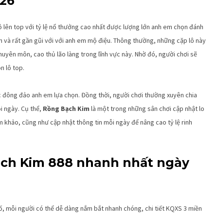
026
ô lên top với tỷ lệ nổ thưởng cao nhất được lượng lớn anh em chọn đánh
 và rất gần gũi với với anh em mộ điệu. Thông thường, những cặp lô này
chuyên môn, cao thủ lão làng trong lĩnh vực này. Nhờ đó, người chơi sẽ
n lô top.
c đông đảo anh em lựa chọn. Đồng thời, người chơi thường xuyên chia
i ngày. Cụ thể,
Rồng Bạch Kim
là một trong những sân chơi cập nhật lo
khảo, cũng như cập nhật thông tin mỗi ngày để nâng cao tỷ lệ rinh
ch Kim 888 nhanh nhất ngày
, mỗi người có thể dễ dàng nắm bắt nhanh chóng, chi tiết KQXS 3 miền