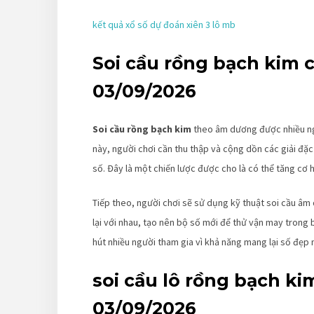
kết quả xổ số dự đoán xiên 3 lô mb
Soi cầu rồng bạch kim
03/09/2026
Soi cầu rồng bạch kim
theo âm dương được nhiều ng
này, người chơi cần thu thập và cộng dồn các giải đặ
số. Đây là một chiến lược được cho là có thể tăng cơ h
Tiếp theo, người chơi sẽ sử dụng kỹ thuật soi cầu â
lại với nhau, tạo nên bộ số mới để thử vận may trong 
hút nhiều người tham gia vì khả năng mang lại số đẹp
soi cầu lô rồng bạch k
03/09/2026