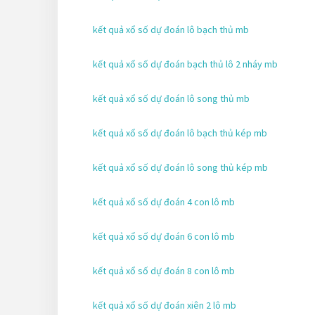
kết quả xổ số dự đoán lô bạch thủ mb
kết quả xổ số dự đoán bạch thủ lô 2 nháy mb
kết quả xổ số dự đoán lô song thủ mb
kết quả xổ số dự đoán lô bạch thủ kép mb
kết quả xổ số dự đoán lô song thủ kép mb
kết quả xổ số dự đoán 4 con lô mb
kết quả xổ số dự đoán 6 con lô mb
kết quả xổ số dự đoán 8 con lô mb
kết quả xổ số dự đoán xiên 2 lô mb