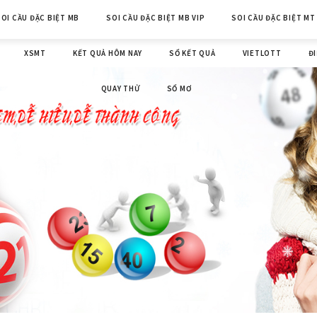
OI CẦU ĐẶC BIỆT MB
SOI CẦU ĐẶC BIỆT MB VIP
SOI CẦU ĐẶC BIỆT MT
XSMT
KẾT QUẢ HÔM NAY
SỔ KẾT QUẢ
VIETLOTT
Đ
QUAY THỬ
SỔ MƠ