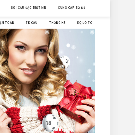
SOI CẦU ĐẶC BIỆT MN
CUNG CẤP SỐ ĐỀ
IỆN TOÁN
TK CẦU
THỐNG KÊ
KQ LÔ TÔ