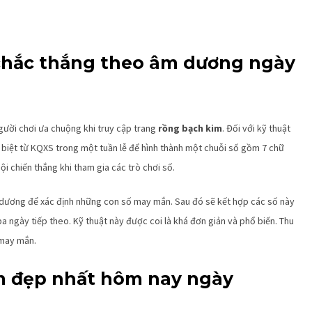
 chắc thắng theo âm dương ngày
ười chơi ưa chuộng khi truy cập trang
rồng bạch kim
. Đối với kỹ thuật
c biệt từ KQXS trong một tuần lễ để hình thành một chuỗi số gồm 7 chữ
ội chiến thắng khi tham gia các trò chơi số.
m dương để xác định những con số may mắn. Sau đó sẽ kết hợp các số này
ba ngày tiếp theo. Kỹ thuật này được coi là khá đơn giản và phổ biến. Thu
 may mắn.
im đẹp nhất hôm nay ngày