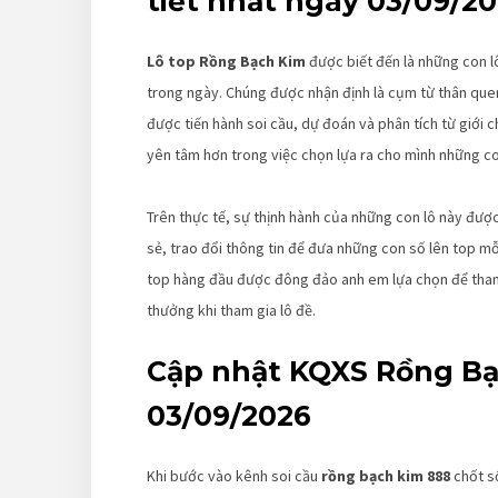
tiết nhất ngày 03/09/2
Lô top Rồng Bạch Kim
được biết đến là những con l
trong ngày. Chúng được nhận định là cụm từ thân quen
được tiến hành soi cầu, dự đoán và phân tích từ giới 
yên tâm hơn trong việc chọn lựa ra cho mình những co
Trên thực tế, sự thịnh hành của những con lô này đượ
sẻ, trao đổi thông tin để đưa những con số lên top mỗ
top hàng đầu được đông đảo anh em lựa chọn để tham 
thưởng khi tham gia lô đề.
Cập nhật KQXS Rồng Bạ
03/09/2026
Khi bước vào kênh soi cầu
rồng bạch kim 888
chốt số