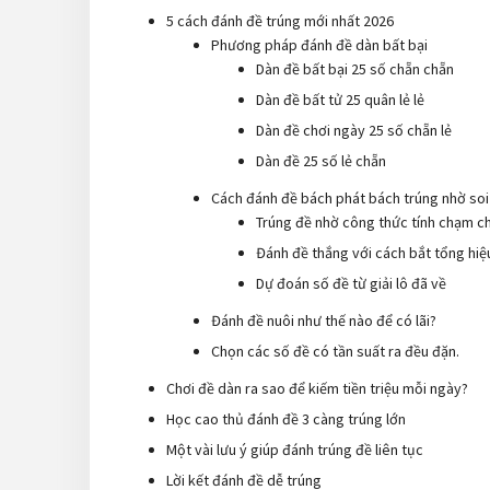
5 cách đánh đề trúng mới nhất 2026
Phương pháp đánh đề dàn bất bại
Dàn đề bất bại 25 số chẵn chẵn
Dàn đề bất tử 25 quân lẻ lẻ
Dàn đề chơi ngày 25 số chẵn lẻ
Dàn đề 25 số lẻ chẵn
Cách đánh đề bách phát bách trúng nhờ soi
Trúng đề nhờ công thức tính chạm c
Đánh đề thắng với cách bắt tổng hiệ
Dự đoán số đề từ giải lô đã về
Đánh đề nuôi như thế nào để có lãi?
Chọn các số đề có tần suất ra đều đặn.
Chơi đề dàn ra sao để kiếm tiền triệu mỗi ngày?
Học cao thủ đánh đề 3 càng trúng lớn
Một vài lưu ý giúp đánh trúng đề liên tục
Lời kết đánh đề dễ trúng