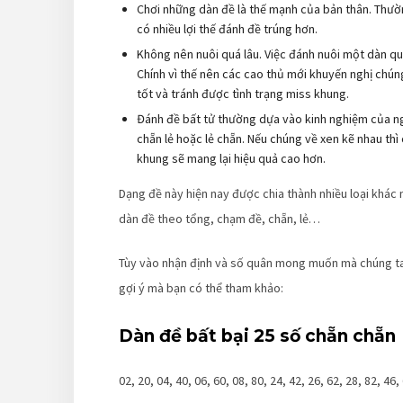
Chơi những dàn đề là thế mạnh của bản thân. Thườn
có nhiều lợi thế đánh đề trúng hơn.
Không nên nuôi quá lâu. Việc đánh nuôi một dàn quá 
Chính vì thế nên các cao thủ mới khuyến nghị chú
tốt và tránh được tình trạng miss khung.
Đánh đề bất tử thường dựa vào kinh nghiệm của ngườ
chẵn lẻ hoặc lẻ chẵn. Nếu chúng về xen kẽ nhau thì
khung sẽ mang lại hiệu quả cao hơn.
Dạng đề này hiện nay được chia thành nhiều loại khác n
dàn đề theo tổng, chạm đề, chẵn, lẻ…
Tùy vào nhận định và số quân mong muốn mà chúng ta 
gợi ý mà bạn có thể tham khảo:
Dàn đề bất bại 25 số chẵn chẵn
02, 20, 04, 40, 06, 60, 08, 80, 24, 42, 26, 62, 28, 82, 46, 