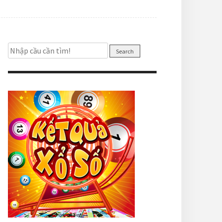
Search