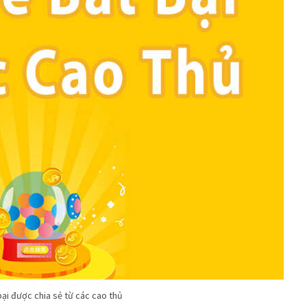
bại được chia sẻ từ các cao thủ