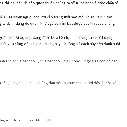
g thì loại dàn đề nào quen thuộc chúng ta sẽ tự tin hơn và chắc chắn sẽ
lâu sẽ khiến người chơi rơi vào trạng thái mệt mỏi, lo sợ và run tay.
ng ta đánh dạng đề quen. Như vậy sẽ nắm bắt được quy luật của chúng
i chơi. Ví dụ một dạng đề lẻ lẻ ra liên tục thì chúng ta sẽ bắt dạng
 chúng ta cũng đón nhịp đi cho hợp lý. Thường thì cách này nên đánh nuôi
hau như chia hết cho 3, chia hết cho 3 dư 1 hoặc 2. Ngoài ra còn có các
sẽ lựa chọn cho mình những dàn bất tử khác nhau. Dưới đây là một số
64, 48, 84, 68, 86, 22, 44, 66, 88, 00.