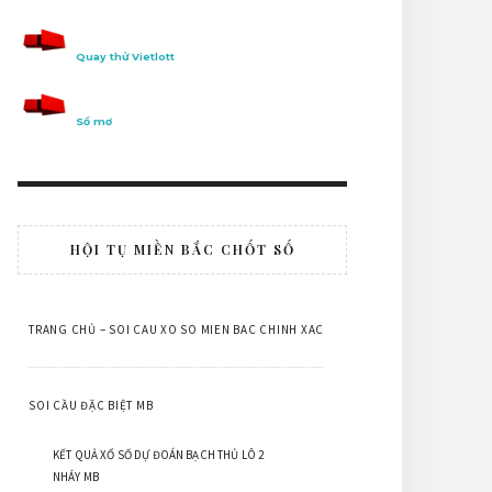
Quay thử Vietlott
Sổ mơ
HỘI TỤ MIỀN BẮC CHỐT SỐ
TRANG CHỦ – SOI CAU XO SO MIEN BAC CHINH XAC
SOI CẦU ĐẶC BIỆT MB
KẾT QUẢ XỔ SỐ DỰ ĐOÁN BẠCH THỦ LÔ 2
NHÁY MB