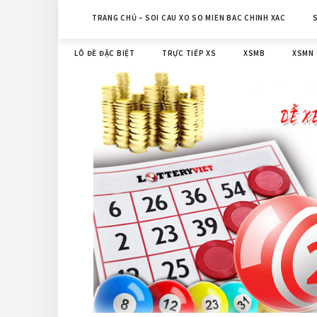
Skip
TRANG CHỦ – SOI CAU XO SO MIEN BAC CHINH XAC
S
to
content
LÔ ĐỀ ĐẶC BIỆT
TRỰC TIẾP XS
XSMB
XSMN