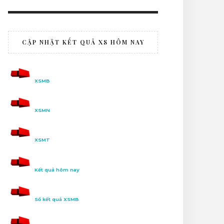
CẬP NHẬT KẾT QUẢ XS HÔM NAY
XSMB
XSMN
XSMT
Kết quả hôm nay
Sổ kết quả XSMB