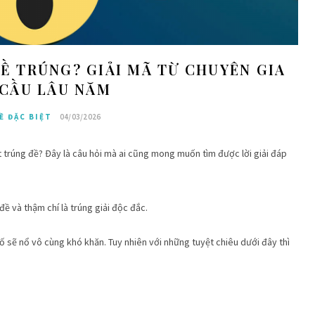
Ề TRÚNG? GIẢI MÃ TỪ CHUYÊN GIA
 CẦU LÂU NĂM
Ề ĐẶC BIỆT
04/03/2026
 trúng đề? Đây là câu hỏi mà ai cũng mong muốn tìm được lời giải đáp
ề và thậm chí là trúng giải độc đắc.
số sẽ nổ vô cùng khó khăn. Tuy nhiên với những tuyệt chiêu dưới đây thì