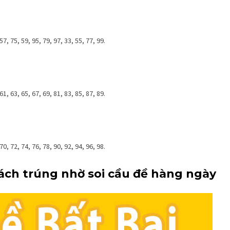
57, 75, 59, 95, 79, 97, 33, 55, 77, 99.
61, 63, 65, 67, 69, 81, 83, 85, 87, 89.
70, 72, 74, 76, 78, 90, 92, 94, 96, 98.
ách trúng nhờ soi cầu đề hàng ngày