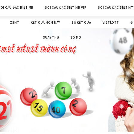
OI CẦU ĐẶC BIỆT MB
SOI CẦU ĐẶC BIỆT MB VIP
SOI CẦU ĐẶC BIỆT MT
XSMT
KẾT QUẢ HÔM NAY
SỔ KẾT QUẢ
VIETLOTT
Đ
QUAY THỬ
SỔ MƠ